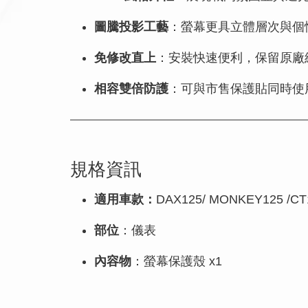
圖騰投影工藝
：螢幕更具立體層次與個
免修改直上
：安裝快速便利，保留原廠
相容雙倍防護
：可與市售保護貼同時使
規格資訊
適用車款：
DAX125/ MONKEY125 /CT
部位
：儀表
內容物
：螢幕保護殼 x1