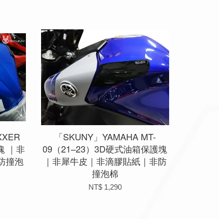
XXER
「SKUNY」YAMAHA MT-
塊 ｜非
09（21–23）3D硬式油箱保護塊
防撞泡
｜非犀牛皮｜非滴膠貼紙｜非防
撞泡棉
NT$ 1,290