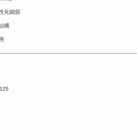
性化細節
結構
用
125