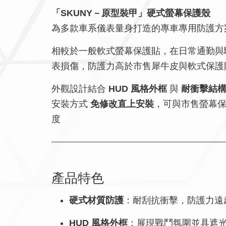
「SKUNY－原型裝甲」硬式螢幕保護殼
為多款車系儀表量身打造的專車專用防護方
相較於一般軟式螢幕保護貼，在日常通勤與
表損傷，防護力高於市售犀牛皮與軟式保護
外觀設計結合
HUD 風格外框
與
耐衝擊結
安裝方式
免修改直上安裝
，可與市售螢幕
度
產品特色
硬式材質防護
：耐刮抗衝擊，防護力遠
HUD 風格外框
：展現戰鬥氛圍並具遮