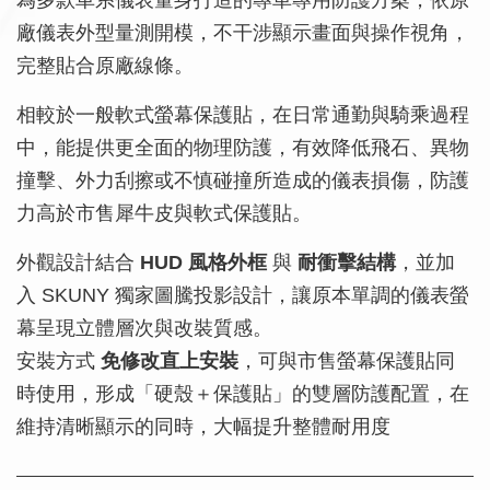
為多款車系儀表量身打造的專車專用防護方案，依原
廠儀表外型量測開模，不干涉顯示畫面與操作視角，
完整貼合原廠線條。
相較於一般軟式螢幕保護貼，在日常通勤與騎乘過程
中，能提供更全面的物理防護，有效降低飛石、異物
撞擊、外力刮擦或不慎碰撞所造成的儀表損傷，防護
力高於市售犀牛皮與軟式保護貼。
外觀設計結合
HUD 風格外框
與
耐衝擊結構
，並加
入 SKUNY 獨家圖騰投影設計，讓原本單調的儀表螢
幕呈現立體層次與改裝質感。
安裝方式
免修改直上安裝
，可與市售螢幕保護貼同
時使用，形成「硬殼＋保護貼」的雙層防護配置，在
維持清晰顯示的同時，大幅提升整體耐用度