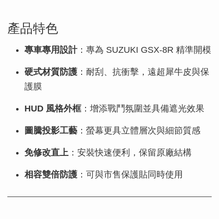
產品特色
專車專用設計
：專為 SUZUKI GSX-8R 精準開模
硬式材質防護
：耐刮、抗衝擊，遠超犀牛皮與保
護膜
HUD 風格外框
：增添戰鬥氛圍並具備遮光效果
圖騰投影工藝
：螢幕更具立體層次與細節質感
免修改直上
：安裝快速便利，保留原廠結構
相容雙倍防護
：可與市售保護貼同時使用