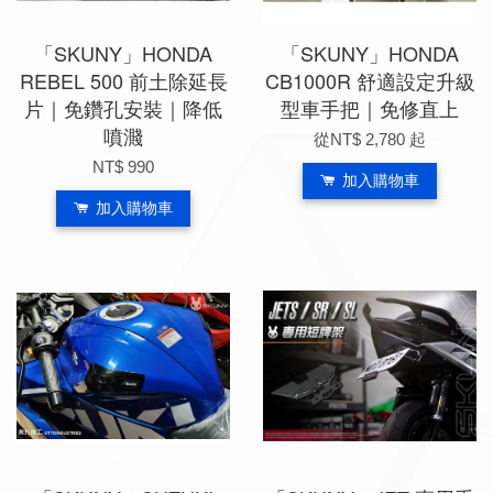
「SKUNY」HONDA
「SKUNY」HONDA
REBEL 500 前土除延長
CB1000R 舒適設定升級
片｜免鑽孔安裝｜降低
型車手把｜免修直上
噴濺
從
NT$ 2,780
起
NT$ 990
加入購物車
加入購物車