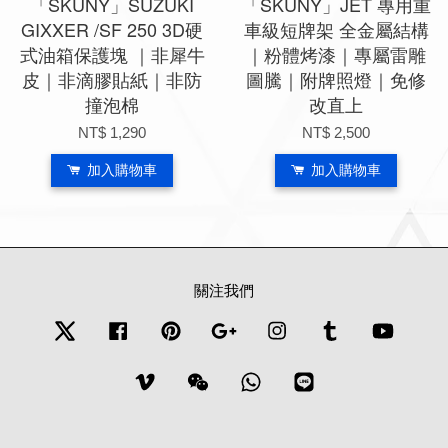
「SKUNY」SUZUKI
「SKUNY」JET 專用重
GIXXER /SF 250 3D硬
車級短牌架 全金屬結構
式油箱保護塊 ｜非犀牛
｜粉體烤漆｜專屬雷雕
皮｜非滴膠貼紙｜非防
圖騰｜附牌照燈｜免修
撞泡棉
改直上
NT$ 1,290
NT$ 2,500
加入購物車
加入購物車
關注我們
Twitter
Facebook
Pinterest
Google
Instagram
Tumblr
YouTub
Vimeo
Wechat
Whatsapp
Line