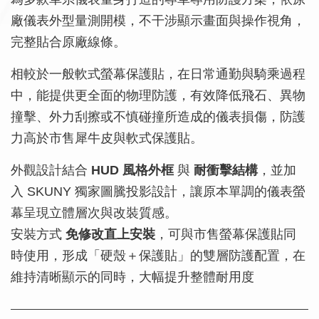
廠儀表外型量測開模，不干涉顯示畫面與操作視角，
完整貼合原廠線條。
相較於一般軟式螢幕保護貼，在日常通勤與騎乘過程
中，能提供更全面的物理防護，有效降低飛石、異物
撞擊、外力刮擦或不慎碰撞所造成的儀表損傷，防護
力高於市售犀牛皮與軟式保護貼。
外觀設計結合
HUD 風格外框
與
耐衝擊結構
，並加
入 SKUNY 獨家圖騰投影設計，讓原本單調的儀表螢
幕呈現立體層次與改裝質感。
安裝方式
免修改直上安裝
，可與市售螢幕保護貼同
時使用，形成「硬殼＋保護貼」的雙層防護配置，在
維持清晰顯示的同時，大幅提升整體耐用度