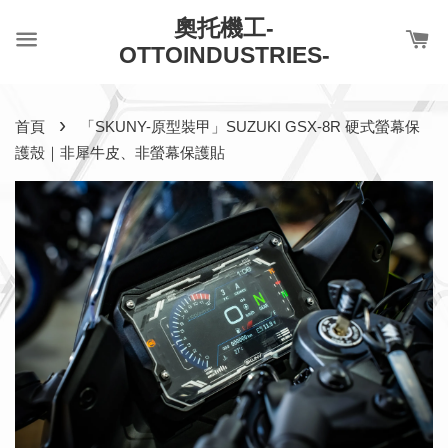
奧托機工-
OTTOINDUSTRIES-
›
首頁
「SKUNY-原型裝甲」SUZUKI GSX-8R 硬式螢幕保
護殼｜非犀牛皮、非螢幕保護貼