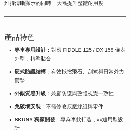
維持清晰顯示的同時，大幅提升整體耐用度
產品特色
專車專用設計
：對應 FIDDLE 125 / DX 158 儀表
外型，精準貼合
硬式防護結構
：有效抵擋飛石、刮擦與日常外力
衝擊
外觀質感升級
：兼顧防護與整體視覺一致性
免破壞安裝
：不需修改原廠線組與零件
SKUNY 獨家開發
：專為車款打造，非通用型設
計