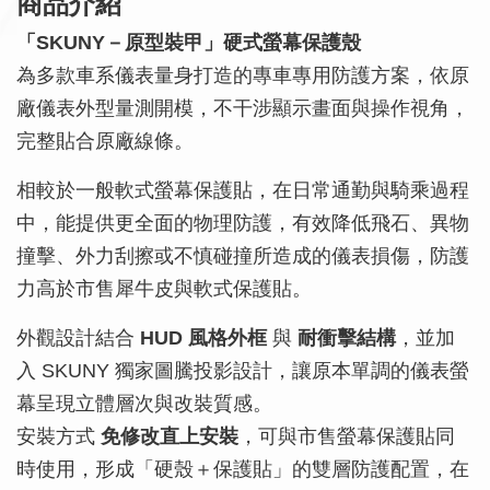
商品介紹
「SKUNY－原型裝甲」硬式螢幕保護殼
為多款車系儀表量身打造的專車專用防護方案，依原
廠儀表外型量測開模，不干涉顯示畫面與操作視角，
完整貼合原廠線條。
相較於一般軟式螢幕保護貼，在日常通勤與騎乘過程
中，能提供更全面的物理防護，有效降低飛石、異物
撞擊、外力刮擦或不慎碰撞所造成的儀表損傷，防護
力高於市售犀牛皮與軟式保護貼。
外觀設計結合
HUD 風格外框
與
耐衝擊結構
，並加
入 SKUNY 獨家圖騰投影設計，讓原本單調的儀表螢
幕呈現立體層次與改裝質感。
安裝方式
免修改直上安裝
，可與市售螢幕保護貼同
時使用，形成「硬殼＋保護貼」的雙層防護配置，在