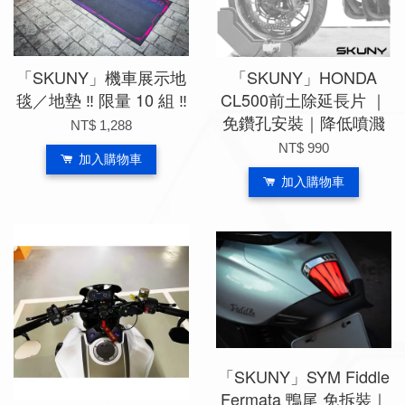
「SKUNY」機車展示地
「SKUNY」HONDA
毯／地墊 ‼ 限量 10 組 ‼
CL500前土除延長片 ｜
免鑽孔安裝｜降低噴濺
NT$ 1,288
NT$ 990
加入購物車
加入購物車
「SKUNY」SYM Fiddle
Fermata 鴨尾 免拆裝｜