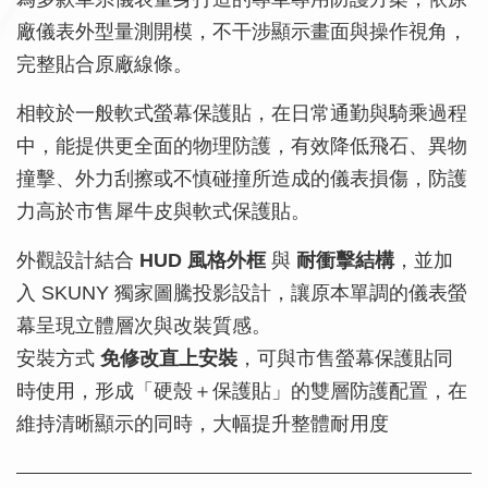
廠儀表外型量測開模，不干涉顯示畫面與操作視角，
完整貼合原廠線條。
相較於一般軟式螢幕保護貼，在日常通勤與騎乘過程
中，能提供更全面的物理防護，有效降低飛石、異物
撞擊、外力刮擦或不慎碰撞所造成的儀表損傷，防護
力高於市售犀牛皮與軟式保護貼。
外觀設計結合
HUD 風格外框
與
耐衝擊結構
，並加
入 SKUNY 獨家圖騰投影設計，讓原本單調的儀表螢
幕呈現立體層次與改裝質感。
安裝方式
免修改直上安裝
，可與市售螢幕保護貼同
時使用，形成「硬殼＋保護貼」的雙層防護配置，在
維持清晰顯示的同時，大幅提升整體耐用度