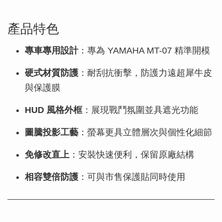
產品特色
專車專用設計
：專為 YAMAHA MT-07 精準開模
硬式材質防護
：耐刮抗衝擊，防護力遠超犀牛皮
與保護膜
HUD 風格外框
：展現戰鬥氛圍並具遮光功能
圖騰投影工藝
：螢幕更具立體層次與個性化細節
免修改直上
：安裝快速便利，保留原廠結構
相容雙倍防護
：可與市售保護貼同時使用