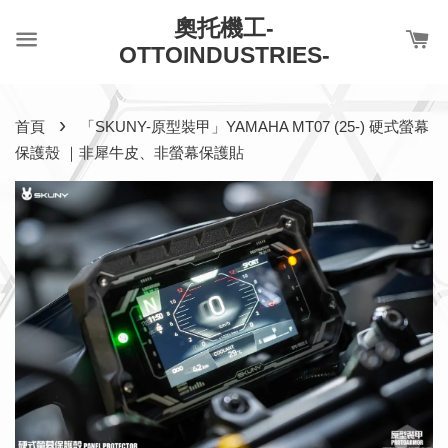
奧托機工-
OTTOINDUSTRIES-
›
首頁
「SKUNY-原型裝甲」YAMAHA MT07 (25-) 硬式螢幕
保護殼 ｜非犀牛皮、非螢幕保護貼