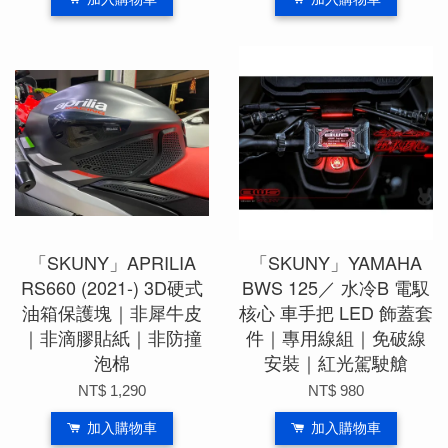
「SKUNY」APRILIA
「SKUNY」YAMAHA
RS660 (2021-) 3D硬式
BWS 125／ 水冷B 電馭
油箱保護塊｜非犀牛皮
核心 車手把 LED 飾蓋套
｜非滴膠貼紙｜非防撞
件｜專用線組｜免破線
泡棉
安裝｜紅光駕駛艙
NT$ 1,290
NT$ 980
加入購物車
加入購物車