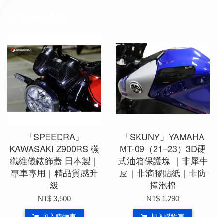
您可能也喜歡
「SPEEDRA」
「SKUNY」YAMAHA
KAWASAKI Z900RS 碳
MT-09（21–23）3D硬
纖維儀錶飾蓋 日本製｜
式油箱保護塊 ｜非犀牛
專車專用｜精品質感升
皮｜非滴膠貼紙｜非防
級
撞泡棉
NT$ 3,500
NT$ 1,290
加入購物車
加入購物車