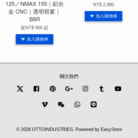
125／NMAX 155｜鋁合
NT$ 2,980
金 CNC｜透明視窗｜
加入購物車
B8R
從
NT$ 900
起
加入購物車
關注我們
Twitter
Facebook
Pinterest
Google
Instagram
Tumblr
YouTub
Vimeo
Wechat
Whatsapp
Line
© 2026 OTTOINDUSTRIES. Powered by
EasyStore