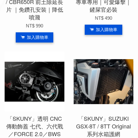
/ CBR650R 前土除延長
專車專用｜可愛爆擊｜
片 ｜免鑽孔安裝｜降低
鏟屎官必裝
噴濺
NT$ 490
NT$ 990
加入購物車
加入購物車
「SKUNY」透明 CNC
「SKUNY」SUZUKI
傳動飾蓋 七代、六代戰
GSX-8T / 8TT Original
／FORCE 2.0／BWS
系列水箱護網