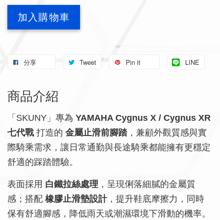
加入購物車
分享
Tweet
Pin it
LINE
商品介紹
「SKUNY」專為
YAMAHA Cygnus X / Cygnus XR
七代戰
打造的
金屬止滑前腳踏
，兼顧外觀質感與實
際騎乘需求，讓日常通勤與長途騎乘都能擁有更穩定
舒適的踩踏體驗。
表面採用
白鐵拉絲處理
，呈現俐落細膩的金屬質
感；搭配
橡膠止滑墊設計
，提升鞋底摩擦力，同時
保有舒適腳感，降低雨天或潮濕環境下滑動的機率。