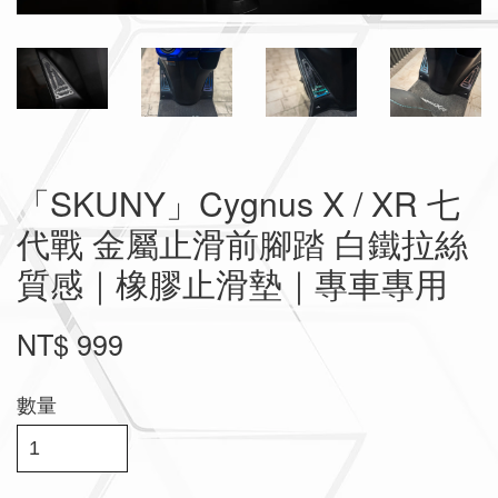
「SKUNY」Cygnus X / XR 七
代戰 金屬止滑前腳踏 白鐵拉絲
質感｜橡膠止滑墊｜專車專用
NT$ 999
數量