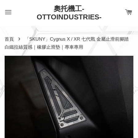
奧托機工-
OTTOINDUSTRIES-
›
首頁
「SKUNY」Cygnus X / XR 七代戰 金屬止滑前腳踏
白鐵拉絲質感｜橡膠止滑墊｜專車專用