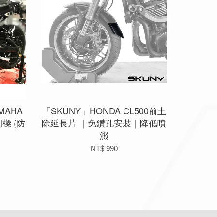
MAHA
「SKUNY」HONDA CL500前土
側樑 (防
除延長片 ｜免鑽孔安裝｜降低噴
濺
NT$ 990