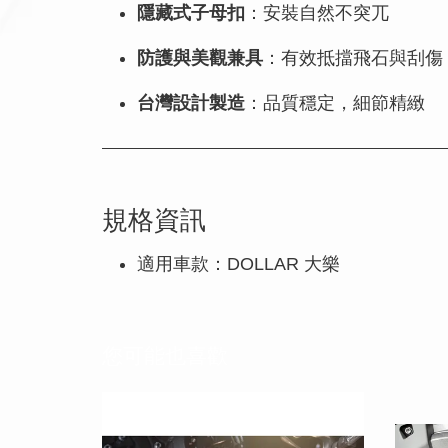
隱藏式子母扣
：安裝自然不突兀
防護與美觀兼具
：有效抵擋飛石與刮傷
台灣設計製造
：品質穩定，細節精緻
規格資訊
適用車款：DOLLAR 大樂
您可能也喜歡