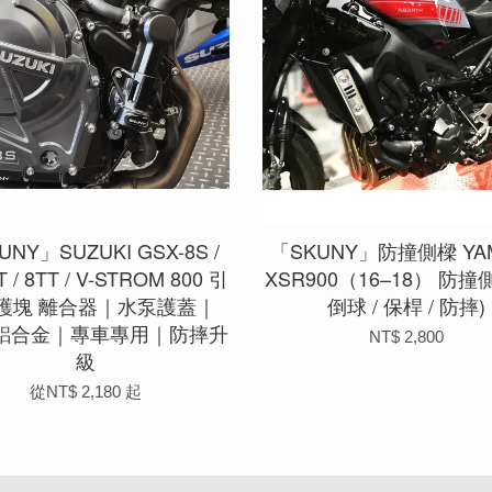
UNY」SUZUKI GSX-8S /
「SKUNY」防撞側樑 YA
8T / 8TT / V-STROM 800 引
XSR900（16–18） 防撞
護塊 離合器｜水泵護蓋｜
倒球 / 保桿 / 防摔)
 鋁合金｜專車專用｜防摔升
NT$ 2,800
級
從
NT$ 2,180
起