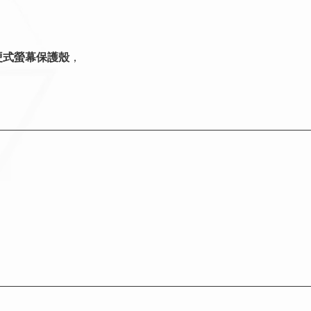
硬式螢幕保護殼
，