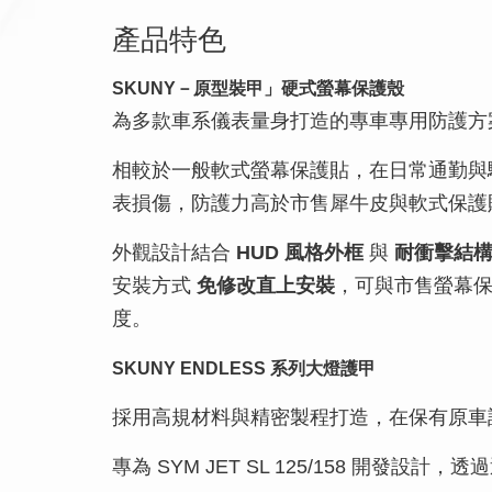
產品特色
SKUNY－原型裝甲」硬式螢幕保護殼
為多款車系儀表量身打造的專車專用防護方
相較於一般軟式螢幕保護貼，在日常通勤與
表損傷，防護力高於市售犀牛皮與軟式保護
外觀設計結合
HUD 風格外框
與
耐衝擊結
安裝方式
免修改直上安裝
，可與市售螢幕
度。
SKUNY ENDLESS 系列大燈護甲
採用高規材料與精密製程打造，在保有原車
專為 SYM JET SL 125/158 