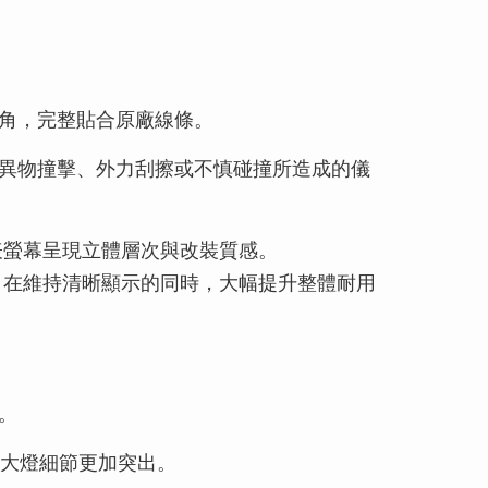
角，完整貼合原廠線條。
異物撞擊、外力刮擦或不慎碰撞所造成的儀
儀表螢幕呈現立體層次與改裝質感。
，在維持清晰顯示的同時，大幅提升整體耐用
。
，讓大燈細節更加突出。