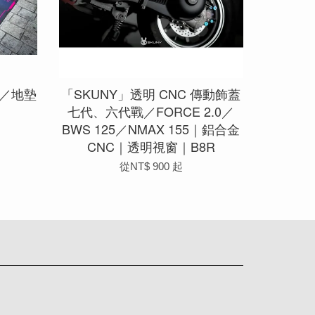
毯／地墊
「SKUNY」透明 CNC 傳動飾蓋
七代、六代戰／FORCE 2.0／
BWS 125／NMAX 155｜鋁合金
CNC｜透明視窗｜B8R
從
NT$ 900
起
app
Line