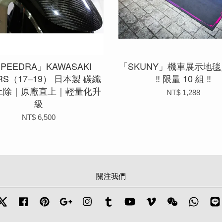
PEEDRA」KAWASAKI
「SKUNY」機車展示地
0RS（17–19） 日本製 碳纖
‼ 限量 10 組 ‼
土除｜原廠直上｜輕量化升
NT$ 1,288
級
NT$ 6,500
關注我們
Twitter
Facebook
Pinterest
Google
Instagram
Tumblr
YouTube
Vimeo
Wechat
Whats