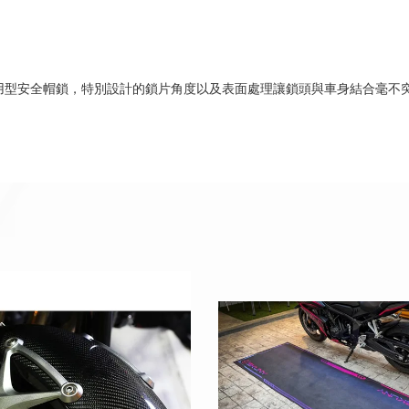
的專用型安全帽鎖，特別設計的鎖片角度以及表面處理讓鎖頭與車身結合毫不