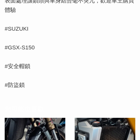
表面處理讓鎖頭與車身結合毫不突兀，歡迎車主購買
體驗
#SUZUKI
#GSX-S150
#安全帽鎖
#防盜鎖
您可能也喜歡