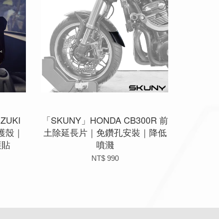
ZUKI
「SKUNY」HONDA CB300R 前
保護殼｜
土除延長片｜免鑽孔安裝｜降低
護貼
噴濺
NT$ 990