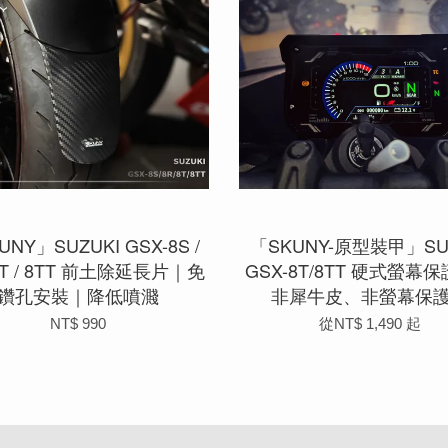
UNY」SUZUKI GSX-8S /
「SKUNY-原型裝甲」SU
 8T / 8TT 前土除延長片｜免
GSX-8T/8TT 硬式螢幕
鑽孔安裝｜降低噴濺
非犀牛皮、非螢幕保
NT$ 990
從
NT$ 1,490
起