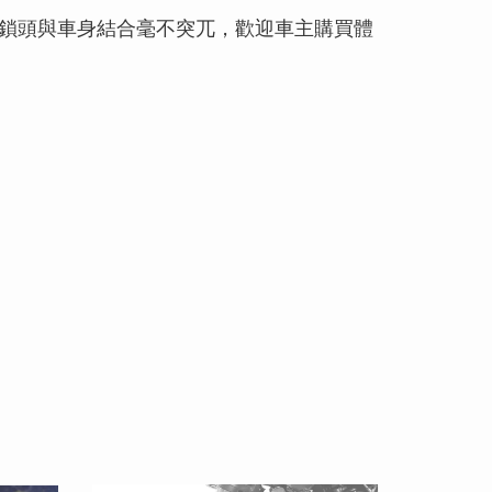
讓鎖頭與車身結合毫不突兀，歡迎車主購買體