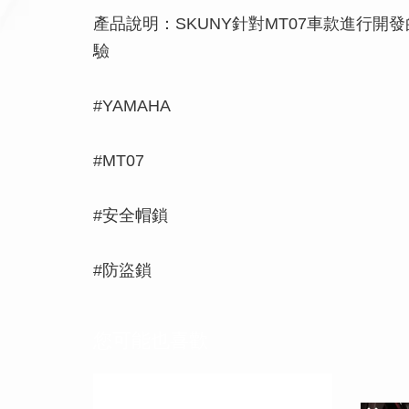
產品說明：SKUNY針對MT07車款進行
驗
#YAMAHA
#MT07
#安全帽鎖
#防盜鎖
您可能也喜歡