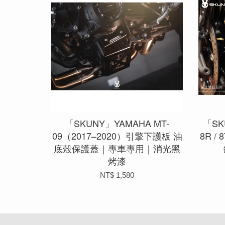
「SKUNY」YAMAHA MT-
「SK
09（2017–2020）引擎下護板 油
8R /
底殼保護蓋｜專車專用｜消光黑
烤漆
NT$ 1,580