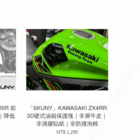
00R 前
「SKUNY」KAWASAKI ZX4RR
｜降低
3D硬式油箱保護塊｜非犀牛皮｜
非滴膠貼紙｜非防撞泡棉
NT$ 1,290