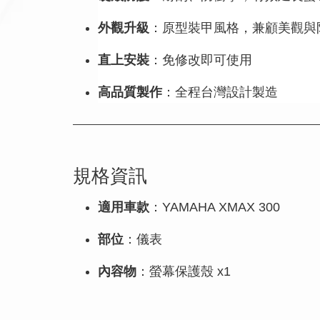
外觀升級
：原型裝甲風格，兼顧美觀與
直上安裝
：免修改即可使用
高品質製作
：全程台灣設計製造
規格資訊
適用車款
：YAMAHA XMAX 300
部位
：儀表
內容物
：螢幕保護殼 x1