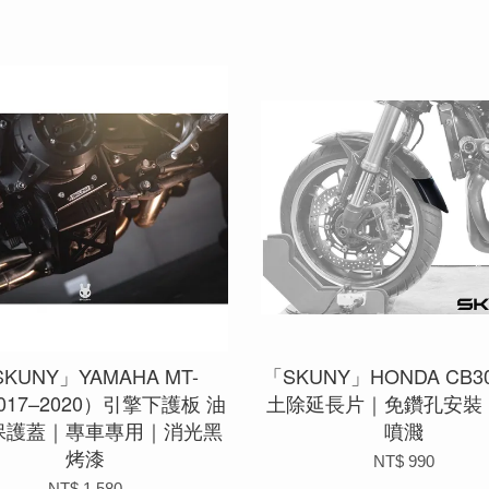
KUNY」YAMAHA MT-
「SKUNY」HONDA CB3
2017–2020）引擎下護板 油
土除延長片｜免鑽孔安裝
保護蓋｜專車專用｜消光黑
噴濺
烤漆
NT$ 990
NT$ 1,580