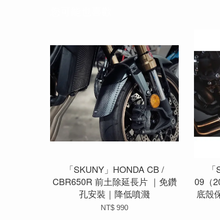
您可能也喜歡
「SKUNY」HONDA CB /
「S
CBR650R 前土除延長片 ｜免鑽
09（
孔安裝｜降低噴濺
底殼
NT$ 990