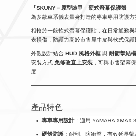
「SKUNY－原型裝甲」硬式螢幕保護殼
為多款車系儀表量身打造的專車專用防護方
相較於一般軟式螢幕保護貼，在日常通勤與
表損傷，防護力高於市售犀牛皮與軟式保護
外觀設計結合
HUD 風格外框
與
耐衝擊結
安裝方式
免修改直上安裝
，可與市售螢幕
度
產品特色
專車專用設計
：適用 YAMAHA XMAX 3
硬殼防護
：耐刮、防衝擊，有效延長螢