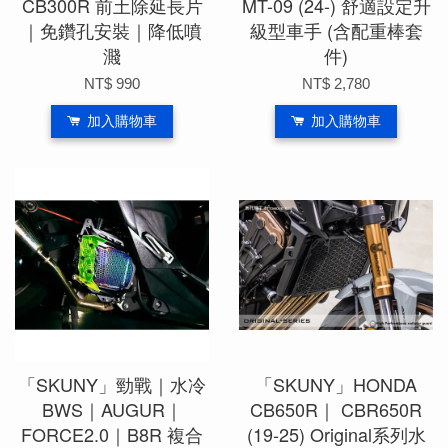
CB300R 前土除延長片
MT-09 (24-) 舒適設定升
｜免鑽孔安裝｜降低噴
級型車手 (含配重棒套
濺
件)
NT$ 990
NT$ 2,780
加入購物車
加入購物車
「SKUNY」勁戰｜水冷
「SKUNY」HONDA
BWS｜AUGUR｜
CB650R｜ CBR650R
FORCE2.0｜B8R 複合
(19-25) Original系列水