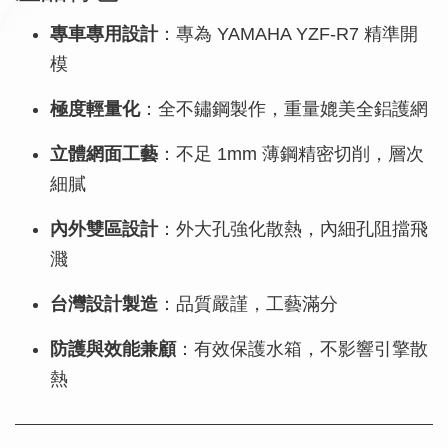
專車專用設計
：專為 YAMAHA YZF-R7 精準開
模
極度輕量化
：全不鏽鋼製作，重量媲美全鋁護網
立體網面工藝
：不足 1mm 薄鋼精密切削，層次
細膩
內外雙區設計
：外大孔強化散熱，內細孔阻擋飛
濺
台灣設計製造
：品質嚴謹，工藝滿分
防護與效能兼顧
：有效保護水箱，不影響引擎散
熱