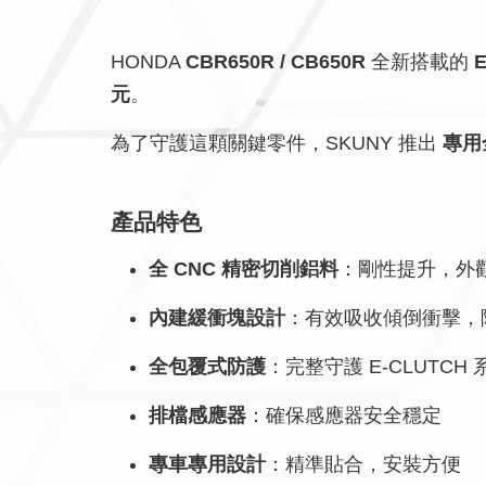
HONDA
CBR650R / CB650R
全新搭載的
元
。
為了守護這顆關鍵零件，SKUNY 推出
專用
產品特色
全 CNC 精密切削鋁料
：剛性提升，外
內建緩衝塊設計
：有效吸收傾倒衝擊，
全包覆式防護
：完整守護 E-CLUTCH 
排檔感應器
：確保感應器安全穩定
專車專用設計
：精準貼合，安裝方便