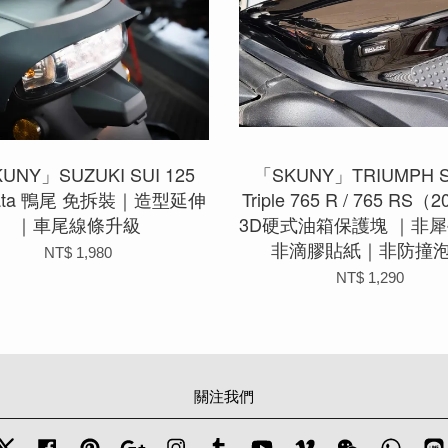
UNY」SUZUKI SUI 125
「SKUNY」TRIUMPH St
mata 鴨尾 免拆裝｜造型延伸
Triple 765 R / 765 RS（
｜車尾線條升級
3D硬式油箱保護塊 ｜非
非滴膠貼紙｜非防撞
NT$ 1,980
NT$ 1,290
關注我們
Twitter
Facebook
Pinterest
Google
Instagram
Tumblr
YouTube
Vimeo
Wechat
Whats