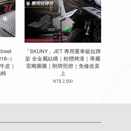
reet
「SKUNY」JET 專用重車級短牌
2018–）
架 全金屬結構｜粉體烤漆｜專屬
犀牛皮｜
雷雕圖騰｜附牌照燈｜免修改直
泡棉
上
NT$ 2,500
app
Line