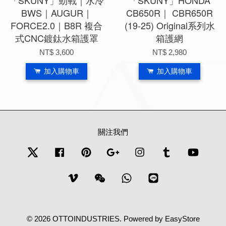
「SKUNY」勁戰｜水冷
「SKUNY」HONDA
BWS｜AUGUR｜
CB650R｜ CBR650R
FORCE2.0｜B8R 複合
(19-25) Original系列水
式CNC鍍鈦水箱護罩
箱護網
NT$ 3,600
NT$ 2,980
加入購物車
加入購物車
關注我們
Twitter
Facebook
Pinterest
Google
Instagram
Tumblr
YouTub
Vimeo
Wechat
Whatsapp
Line
© 2026 OTTOINDUSTRIES. Powered by
EasyStore