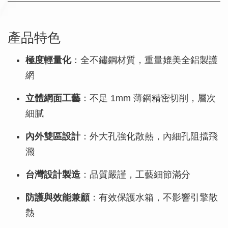
產品特色
極度輕量化
：全不鏽鋼材質，重量媲美全鋁製護
網
立體網面工藝
：不足 1mm 薄鋼精密切削，層次
細膩
內外雙區設計
：外大孔強化散熱，內細孔阻擋飛
濺
台灣設計製造
：品質嚴謹，工藝細節滿分
防護與效能兼顧
：有效保護水箱，不影響引擎散
熱