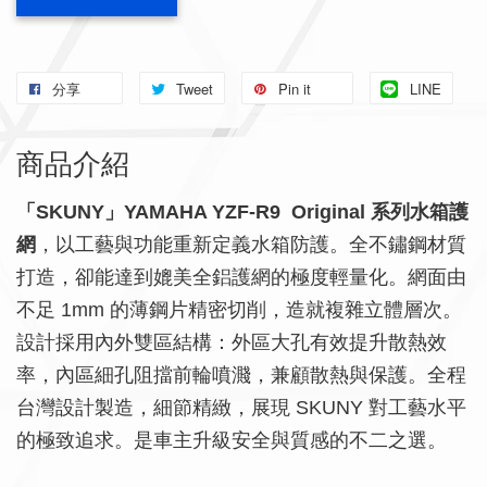
分享
Tweet
Pin it
LINE
商品介紹
「SKUNY」YAMAHA YZF-R9 Original 系列水箱護
網
，以工藝與功能重新定義水箱防護。全不鏽鋼材質
打造，卻能達到媲美全鋁護網的極度輕量化。網面由
不足 1mm 的薄鋼片精密切削，造就複雜立體層次。
設計採用內外雙區結構：外區大孔有效提升散熱效
率，內區細孔阻擋前輪噴濺，兼顧散熱與保護。全程
台灣設計製造，細節精緻，展現 SKUNY 對工藝水平
的極致追求。是車主升級安全與質感的不二之選。